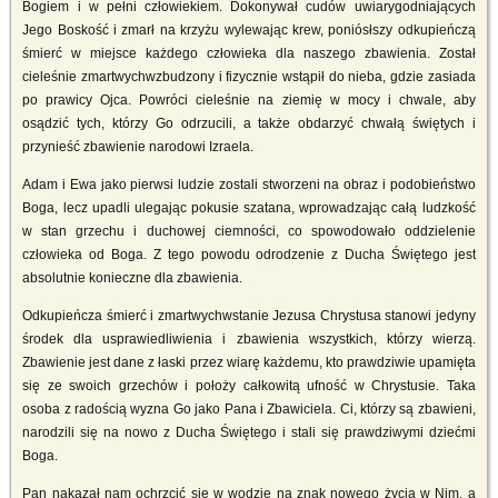
Bogiem i w pełni człowiekiem. Dokonywał cudów uwiarygodniających
Jego Boskość i zmarł na krzyżu wylewając krew, poniósłszy odkupieńczą
śmierć w miejsce każdego człowieka dla naszego zbawienia. Został
cieleśnie zmartwychwzbudzony i fizycznie wstąpił do nieba, gdzie zasiada
po prawicy Ojca. Powróci cieleśnie na ziemię w mocy i chwale, aby
osądzić tych, którzy Go odrzucili, a także obdarzyć chwałą świętych i
przynieść zbawienie narodowi Izraela.
Adam i Ewa jako pierwsi ludzie zostali stworzeni na obraz i podobieństwo
Boga, lecz upadli ulegając pokusie szatana, wprowadzając całą ludzkość
w stan grzechu i duchowej ciemności, co spowodowało oddzielenie
człowieka od Boga. Z tego powodu odrodzenie z Ducha Świętego jest
absolutnie konieczne dla zbawienia.
Odkupieńcza śmierć i zmartwychwstanie Jezusa Chrystusa stanowi jedyny
środek dla usprawiedliwienia i zbawienia wszystkich, którzy wierzą.
Zbawienie jest dane z łaski przez wiarę każdemu, kto prawdziwie upamięta
się ze swoich grzechów i położy całkowitą ufność w Chrystusie. Taka
osoba z radością wyzna Go jako Pana i Zbawiciela. Ci, którzy są zbawieni,
narodzili się na nowo z Ducha Świętego i stali się prawdziwymi dziećmi
Boga.
Pan nakazał nam ochrzcić się w wodzie na znak nowego życia w Nim, a