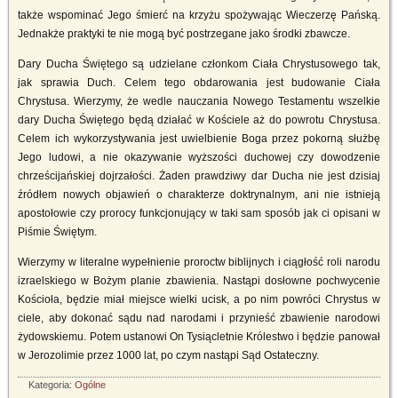
także wspominać Jego śmierć na krzyżu spożywając Wieczerzę Pańską.
Jednakże praktyki te nie mogą być postrzegane jako środki zbawcze.
Dary Ducha Świętego są udzielane członkom Ciała Chrystusowego tak,
jak sprawia Duch. Celem tego obdarowania jest budowanie Ciała
Chrystusa. Wierzymy, że wedle nauczania Nowego Testamentu wszelkie
dary Ducha Świętego będą działać w Kościele aż do powrotu Chrystusa.
Celem ich wykorzystywania jest uwielbienie Boga przez pokorną służbę
Jego ludowi, a nie okazywanie wyższości duchowej czy dowodzenie
chrześcijańskiej dojrzałości. Żaden prawdziwy dar Ducha nie jest dzisiaj
źródłem nowych objawień o charakterze doktrynalnym, ani nie istnieją
apostołowie czy prorocy funkcjonujący w taki sam sposób jak ci opisani w
Piśmie Świętym.
Wierzymy w literalne wypełnienie proroctw biblijnych i ciągłość roli narodu
izraelskiego w Bożym planie zbawienia. Nastąpi dosłowne pochwycenie
Kościoła, będzie miał miejsce wielki ucisk, a po nim powróci Chrystus w
ciele, aby dokonać sądu nad narodami i przynieść zbawienie narodowi
żydowskiemu. Potem ustanowi On Tysiącletnie Królestwo i będzie panował
w Jerozolimie przez 1000 lat, po czym nastąpi Sąd Ostateczny.
Kategoria:
Ogólne